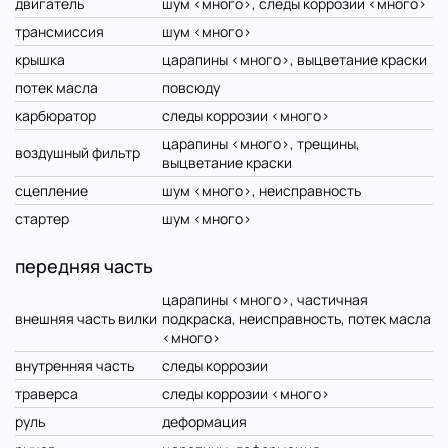
двигатель
шум <много>, следы коррозии <много>
трансмиссия
шум <много>
крышка
царапины <много>, выцветание краски
потек масла
повсюду
карбюратор
следы коррозии <много>
царапины <много>, трещины,
воздушный фильтр
выцветание краски
сцепление
шум <много>, неисправность
стартер
шум <много>
передняя часть
царапины <много>, частичная
внешняя часть вилки
подкраска, неисправность, потек масла
<много>
внутренняя часть
следы коррозии
траверса
следы коррозии <много>
руль
деформация