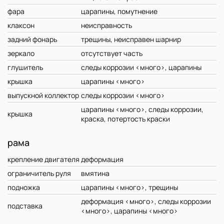
фара
царапины, помутнение
клаксон
неисправность
задний фонарь
трещины, неисправен шарнир
зеркало
отсутствует часть
глушитель
следы коррозии <много>, царапины
крышка
царапины <много>
выпускной коллектор
следы коррозии <много>
царапины <много>, следы коррозии,
крышка
краска, потертость краски
рама
крепление двигателя
деформация
ограничитель руля
вмятина
подножка
царапины <много>, трещины
деформация <много>, следы коррозии
подставка
<много>, царапины <много>