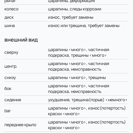
рычаг
царапины, деформация
колесо
царапины, следы коррозии
диск
износ, требует замены
шина
износ или трещина, требует замены
внешний вид
царапины <много>, частичная
сверху
подкраска, трещины <много>
царапины <много>, частичная
центр.
подкраска, неисправность
снизу
царапины <много>, трещины
царапины <много>, частичная
бок
подкраска, неисправность
сидение
ухудшение, трещина(порыв) <немного>
царапины <много>, износ(потертость)
bar
краски <много>
царапины <много>, износ(потертость)
переднее крыло
краски <много>