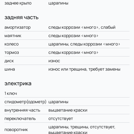
заднее крыло
царапины
задняя часть
амортизатор
следы коррозии <много>, слабый
маятник
следы коррозии <много>
колесо
царапины, следы коррозии <много>
тормоз
следы коррозии <много>
диск
износ
шина
износ или трещина, требует замены
электрика
1 ключ
спидометр(одометр)
царапины
внутренняя часть
выцветание краски
переключатель
отсутствует
царапины, трещины, отсутствует,
поворотник
выцветание краски