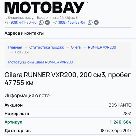
г. Владивосток, ул. Басаргина д.44. Офис 8.
+7 (908) 441-80-40
+7 (908) 455-58-04
Адреса и контакты
Главная
Статистика продаж
Gilera
RUNNER VXR200
Лот 7831
Мотоаукционы Gilera RUNNER VXR200
Gilera RUNNER VXR200, 200 см3, пробег
47 755 км
Информация о лоте
Аукцион
BDS KANTO
Номер лота
7831
Артикул
1-246-684
Дата торгов
18 октября 2017