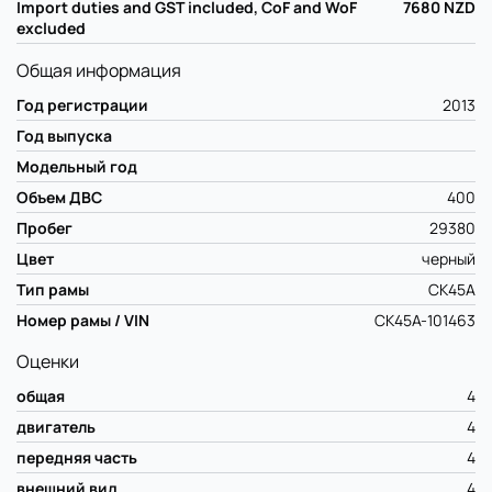
Import duties and GST included, CoF and WoF
7680
NZD
excluded
Общая информация
Год регистрации
2013
Год выпуска
Модельный год
Объем ДВС
400
Пробег
29380
Цвет
черный
Тип рамы
CK45A
Номер рамы / VIN
CK45A-101463
Оценки
общая
4
двигатель
4
передняя часть
4
внешний вид
4