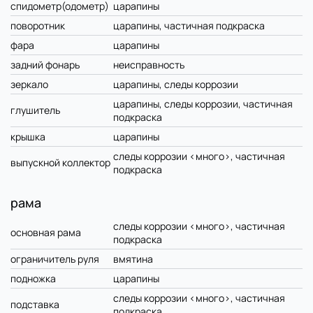
спидометр(одометр)
царапины
поворотник
царапины, частичная подкраска
фара
царапины
задний фонарь
неисправность
зеркало
царапины, следы коррозии
царапины, следы коррозии, частичная
глушитель
подкраска
крышка
царапины
следы коррозии <много>, частичная
выпускной коллектор
подкраска
рама
следы коррозии <много>, частичная
основная рама
подкраска
ограничитель руля
вмятина
подножка
царапины
следы коррозии <много>, частичная
подставка
подкраска