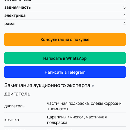
задняя часть
5
электрика
4
рама
4
Консультация о покупке
Написать в WhatsApp
Написать в Telegram
Замечания аукционного эксперта
∗
двигатель
частичная подкраска, следы коррозии
двигатель
<немного>
царапины <много>, частичная
крышка
подкраска