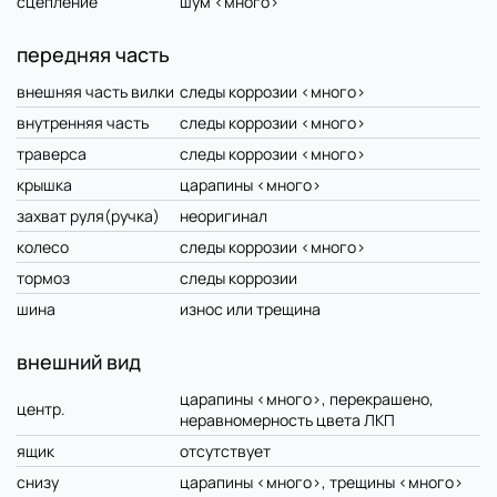
сцепление
шум <много>
передняя часть
внешняя часть вилки
следы коррозии <много>
внутренняя часть
следы коррозии <много>
траверса
следы коррозии <много>
крышка
царапины <много>
захват руля(ручка)
неоригинал
колесо
следы коррозии <много>
тормоз
следы коррозии
шина
износ или трещина
внешний вид
царапины <много>, перекрашено,
центр.
неравномерность цвета ЛКП
ящик
отсутствует
снизу
царапины <много>, трещины <много>