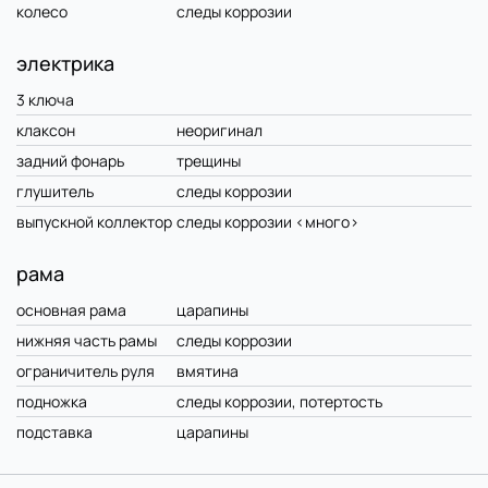
колесо
следы коррозии
электрика
3 ключа
клаксон
неоригинал
задний фонарь
трещины
глушитель
следы коррозии
выпускной коллектор
следы коррозии <много>
рама
основная рама
царапины
нижняя часть рамы
следы коррозии
ограничитель руля
вмятина
подножка
следы коррозии, потертость
подставка
царапины