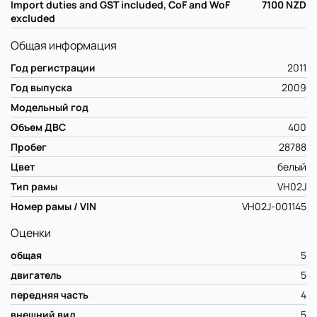
Import duties and GST included, CoF and WoF
7100
NZD
excluded
Общая информация
Год регистрации
2011
Год выпуска
2009
Модельный год
Объем ДВС
400
Пробег
28788
Цвет
белый
Тип рамы
VH02J
Номер рамы / VIN
VH02J-001145
Оценки
общая
5
двигатель
5
передняя часть
4
внешний вид
5