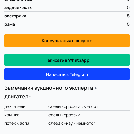
задняя часть
5
электрика
5
рама
5
Консультация о покупке
Написать в WhatsApp
Написать в Telegram
Замечания аукционного эксперта
∗
двигатель
двигатель
следы коррозии <много>
крышка
следы коррозии
потек масла
слева снизу <немного>