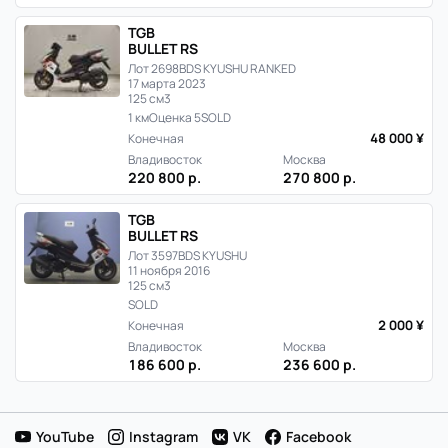
Японии
TGB
BULLET RS
Лот 2698
BDS KYUSHU RANKED
17 марта 2023
125 см3
1 км
Оценка 5
SOLD
48 000 ¥
Конечная
Владивосток
Москва
220 800 р.
270 800 р.
TGB
BULLET RS
Лот 3597
BDS KYUSHU
11 ноября 2016
125 см3
SOLD
2 000 ¥
Конечная
Владивосток
Москва
186 600 р.
236 600 р.
YouTube
Instagram
VK
Facebook