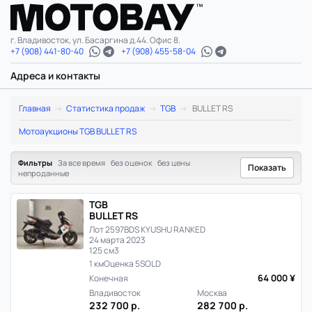
г. Владивосток, ул. Басаргина д.44. Офис 8.
+7 (908) 441-80-40
+7 (908) 455-58-04
Адреса и контакты
TGB
Главная
Статистика продаж
TGB
BULLET RS
BULLET
Мотоаукционы TGB BULLET RS
RS:
Фильтры
За все время
без оценок
без цены
Показать
непроданные
статистика
TGB
цен
BULLET RS
Лот 2597
BDS KYUSHU RANKED
и
24 марта 2023
125 см3
продаж
1 км
Оценка 5
SOLD
64 000 ¥
Конечная
в
Владивосток
Москва
232 700 р.
282 700 р.