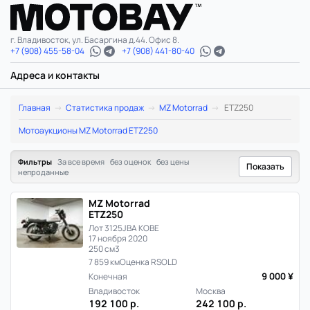
г. Владивосток, ул. Басаргина д.44. Офис 8.
+7 (908) 455-58-04
+7 (908) 441-80-40
Адреса и контакты
MZ
Главная
Статистика продаж
MZ Motorrad
ETZ250
Motorrad
Мотоаукционы MZ Motorrad ETZ250
ETZ250:
Фильтры
За все время
без оценок
без цены
Показать
непроданные
статистика
MZ Motorrad
цен
ETZ250
Лот 3125
JBA KOBE
и
17 ноября 2020
250 см3
продаж
7 859 км
Оценка R
SOLD
9 000 ¥
Конечная
в
Владивосток
Москва
192 100 р.
242 100 р.