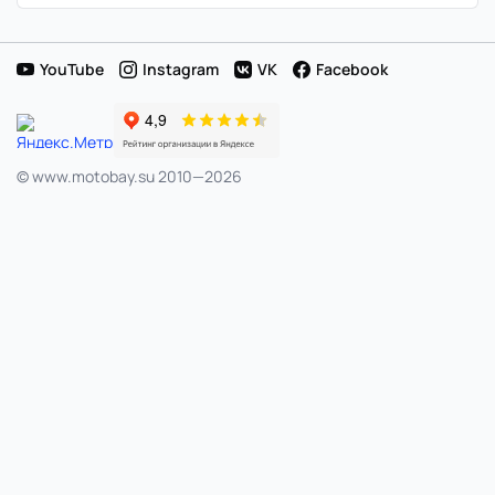
статистика
цен
YouTube
Instagram
VK
Facebook
и
продаж
© www.motobay.su 2010—2026
в
Японии