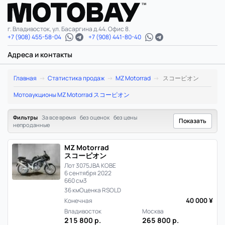
г. Владивосток, ул. Басаргина д.44. Офис 8.
+7 (908) 455-58-04
+7 (908) 441-80-40
Адреса и контакты
MZ
Главная
Статистика продаж
MZ Motorrad
スコーピオン
Motorrad
Мотоаукционы MZ Motorrad スコーピオン
ス
Фильтры
За все время
без оценок
без цены
Показать
непроданные
コ
MZ Motorrad
ー
スコーピオン
Лот 3075
JBA KOBE
ピ
6 сентября 2022
660 см3
オ
36 км
Оценка R
SOLD
40 000 ¥
Конечная
ン:
Владивосток
Москва
215 800 р.
265 800 р.