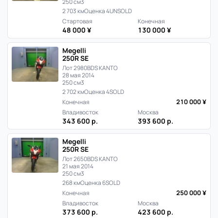
250 см3
2 703 км
Оценка 4
UNSOLD
Стартовая
Конечная
48 000 ¥
130 000 ¥
Megelli
250R SE
Лот 2980
BDS KANTO
28 мая 2014
250 см3
2 702 км
Оценка 4
SOLD
210 000 ¥
Конечная
Владивосток
Москва
343 600 р.
393 600 р.
Megelli
250R SE
Лот 2650
BDS KANTO
21 мая 2014
250 см3
268 км
Оценка 6
SOLD
250 000 ¥
Конечная
Владивосток
Москва
373 600 р.
423 600 р.