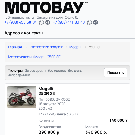
г. Владивосток, ул. Басаргина д.44. Офис 8.
+7 (908) 455-58-04
+7 (908) 441-80-40
Адреса и контакты
Megelli
Главная
Статистика продаж
Megelli
250R SE
250R
Мотоаукционы Megelli 250R SE
SE:
Фильтры
За все время
без оценок
без цены
Показать
непроданные
статистика
Megelli
цен
250R SE
Лот 5593
JBA KOBE
и
18 августа 2020
250 см3
продаж
17 773 км
Оценка 3
SOLD
140 000 ¥
Конечная
в
Владивосток
Москва
290 900 р.
340 900 р.