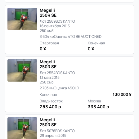
Японии
Megelli
250R SE
Лот 2569
BDS KANTO
16 сентября 2015
250 см3
3 604 км
Оценка 4
TO BE AUCTIONED
Стартовая
Конечная
0 ¥
0 ¥
Megelli
250R SE
Лот 2554
BDS KANTO
13 мая 2015
250 см3
2 703 км
Оценка 4
SOLD
130 000 ¥
Конечная
Владивосток
Москва
283 400 р.
333 400 р.
Megelli
250R SE
Лот 5078
BDS KANTO
29 апреля 2015