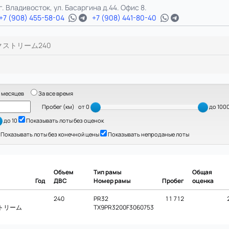
г. Владивосток, ул. Басаргина д.44. Офис 8.
+7 (908) 455-58-04
+7 (908) 441-80-40
クストリーム240
 месяцев
За все время
Пробег (км)
от 0
до 100
до 10
Показывать лоты без оценок
Показывать лоты без конечной цены
Показывать непроданые лоты
Объем
Тип рамы
Общая
Год
ДВС
Номер рамы
Пробег
оценка
240
PR32
11 712
ストリーム
TX9PR3200F3060753