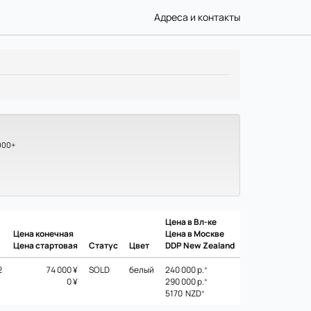
Адреса и контакты
000+
Цена в Вл-ке
Цена конечная
Цена в Москве
Цена стартовая
Статус
Цвет
DDP New Zealand
2
74 000 ¥
SOLD
белый
240 000 р.
*
0 ¥
290 000 р.
*
5170 NZD
*