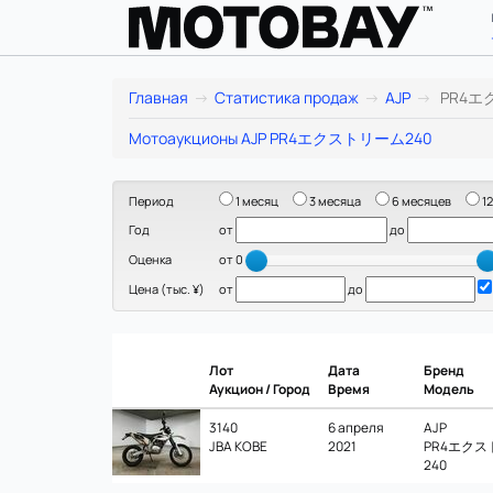
AJP
Главная
Статистика продаж
AJP
PR4エ
PR4
Мотоаукционы AJP PR4エクストリーム240
エ
Период
1 месяц
3 месяца
6 месяцев
12
ク
Год
от
до
ス
Оценка
от 0
Цена (тыс. ¥)
от
до
ト
リ
Лот
Дата
Бренд
ー
Аукцион / Город
Время
Модель
ム
3140
6 апреля
AJP
JBA KOBE
2021
PR4エク
240
240: