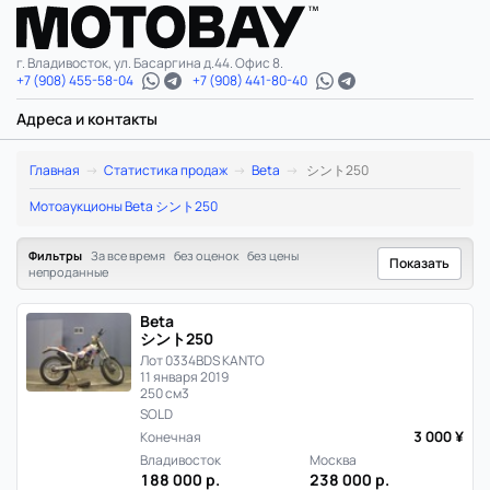
г. Владивосток, ул. Басаргина д.44. Офис 8.
+7 (908) 455-58-04
+7 (908) 441-80-40
Адреса и контакты
Beta
Главная
Статистика продаж
Beta
シント250
シ
Мотоаукционы Beta シント250
ン
Фильтры
За все время
без оценок
без цены
Показать
непроданные
ト
Beta
250:
シント250
Лот 0334
BDS KANTO
статистика
11 января 2019
250 см3
цен
SOLD
3 000 ¥
Конечная
и
Владивосток
Москва
188 000 р.
238 000 р.