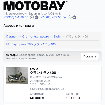
г. Владивосток, ул. Басаргина д.44. Офис 8.
+7 (908) 441-80-40
+7 (908) 455-58-04
Адреса и контакты
SWM
Главная
Статистика продаж
SWM
グランミラノ400
グ
Мотоаукционы SWM グランミラノ400
ラ
Фильтры
За все время
год 2016-2018
без оценок
Показать
без цены
непроданные
ン
SWM
ミ
グランミラノ400
Лот 8173
JBA YOKOHAMA
ラ
28 апреля 2023
2018 г., 400 см3
ノ
5 660 км
Оценка 2
UNSOLD
Стартовая
Конечная
400:
60 000 ¥
98 000 ¥