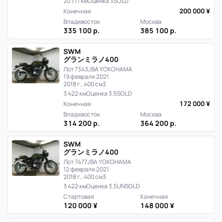
20 771 км
Оценка 3
SOLD
200 000 ¥
Конечная
Владивосток
Москва
335 100 р.
385 100 р.
SWM
グランミラノ400
Лот 7343
JBA YOKOHAMA
19 февраля 2021
2018 г., 400 см3
3 422 км
Оценка 3.5
SOLD
172 000 ¥
Конечная
Владивосток
Москва
314 200 р.
364 200 р.
SWM
グランミラノ400
Лот 7477
JBA YOKOHAMA
12 февраля 2021
2018 г., 400 см3
3 422 км
Оценка 3.5
UNSOLD
Стартовая
Конечная
120 000 ¥
148 000 ¥