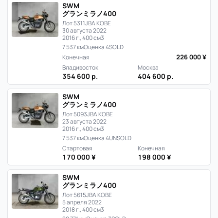
статистика
SWM
グランミラノ400
цен
Лот 5311
JBA KOBE
30 августа 2022
2016 г., 400 см3
и
7 537 км
Оценка 4
SOLD
226 000 ¥
Конечная
продаж
Владивосток
Москва
354 600 р.
404 600 р.
в
SWM
Японии
グランミラノ400
Лот 5093
JBA KOBE
23 августа 2022
2016 г., 400 см3
7 537 км
Оценка 4
UNSOLD
Стартовая
Конечная
170 000 ¥
198 000 ¥
SWM
グランミラノ400
Лот 5615
JBA KOBE
5 апреля 2022
2018 г., 400 см3