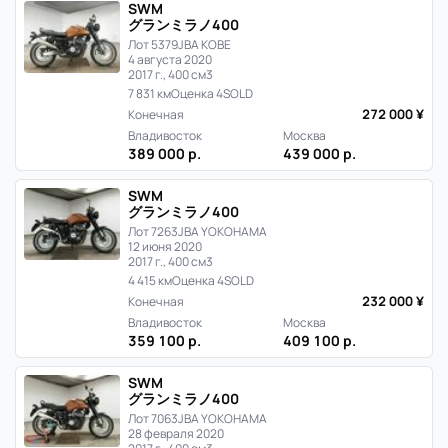
SWM
グランミラノ400
Лот 5379
JBA KOBE
4 августа 2020
2017 г., 400 см3
7 831 км
Оценка 4
SOLD
272 000 ¥
Конечная
Владивосток
Москва
389 000 р.
439 000 р.
SWM
グランミラノ400
Лот 7263
JBA YOKOHAMA
12 июня 2020
2017 г., 400 см3
4 415 км
Оценка 4
SOLD
232 000 ¥
Конечная
Владивосток
Москва
359 100 р.
409 100 р.
SWM
グランミラノ400
Лот 7063
JBA YOKOHAMA
28 февраля 2020