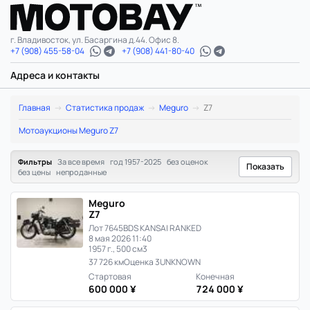
г. Владивосток, ул. Басаргина д.44. Офис 8.
+7 (908) 455-58-04
+7 (908) 441-80-40
Адреса и контакты
Meguro
Главная
Статистика продаж
Meguro
Z7
Z7:
Мотоаукционы Meguro Z7
статистика
Фильтры
За все время
год 1957-2025
без оценок
Показать
без цены
непроданные
цен
Meguro
и
Z7
Лот 7645
BDS KANSAI RANKED
продаж
8 мая 2026 11:40
1957 г., 500 см3
в
37 726 км
Оценка 3
UNKNOWN
Стартовая
Конечная
Японии
600 000 ¥
724 000 ¥