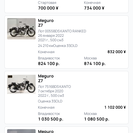
Стартовая
Конечная
700 000 ¥
734 000 ¥
Meguro
Z7
Лот 0055
BDS KANTO RANKED
26 января 2022
2021 г., 500 см3
24 210 км
Оценка 3
SOLD
832 000 ¥
Конечная
Владивосток
Москва
824 100 р.
874 100 р.
Meguro
Z7
Лот 7516
BDS KANTO
7 октября 2020
2022 г., 500 см3
Оценка 3
SOLD
1 102 000 ¥
Конечная
Владивосток
Москва
1 030 500 р.
1 080 500 р.
Meguro