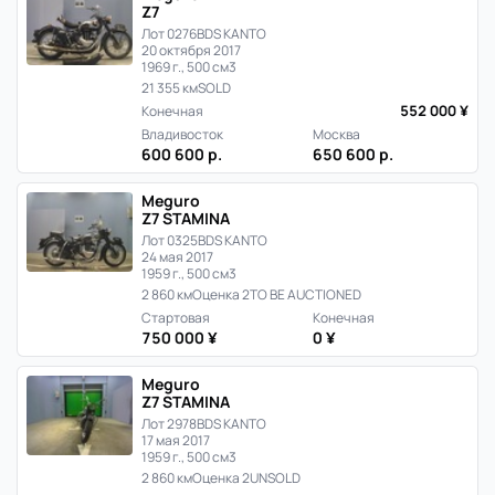
Z7
Лот 0276
BDS KANTO
20 октября 2017
1969 г., 500 см3
21 355 км
SOLD
552 000 ¥
Конечная
Владивосток
Москва
600 600 р.
650 600 р.
Meguro
Z7 STAMINA
Лот 0325
BDS KANTO
24 мая 2017
1959 г., 500 см3
2 860 км
Оценка 2
TO BE AUCTIONED
Стартовая
Конечная
750 000 ¥
0 ¥
Meguro
Z7 STAMINA
Лот 2978
BDS KANTO
17 мая 2017
1959 г., 500 см3
2 860 км
Оценка 2
UNSOLD