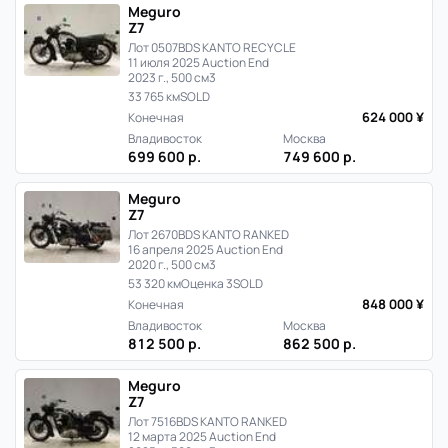
Meguro
Z7
Лот 0507
BDS KANTO RECYCLE
11 июля 2025 Auction End
2023 г., 500 см3
33 765 км
SOLD
624 000 ¥
Конечная
Владивосток
Москва
699 600 р.
749 600 р.
Meguro
Z7
Лот 2670
BDS KANTO RANKED
16 апреля 2025 Auction End
2020 г., 500 см3
53 320 км
Оценка 3
SOLD
848 000 ¥
Конечная
Владивосток
Москва
812 500 р.
862 500 р.
Meguro
Z7
Лот 7516
BDS KANTO RANKED
12 марта 2025 Auction End