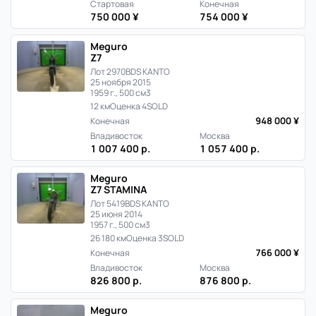
Стартовая
Конечная
750 000 ¥
754 000 ¥
Meguro
Z7
Лот 2970
BDS KANTO
25 ноября 2015
1959 г., 500 см3
12 км
Оценка 4
SOLD
948 000 ¥
Конечная
Владивосток
Москва
1 007 400 р.
1 057 400 р.
Meguro
Z7 STAMINA
Лот 5419
BDS KANTO
25 июня 2014
1957 г., 500 см3
26 180 км
Оценка 3
SOLD
766 000 ¥
Конечная
Владивосток
Москва
826 800 р.
876 800 р.
Meguro