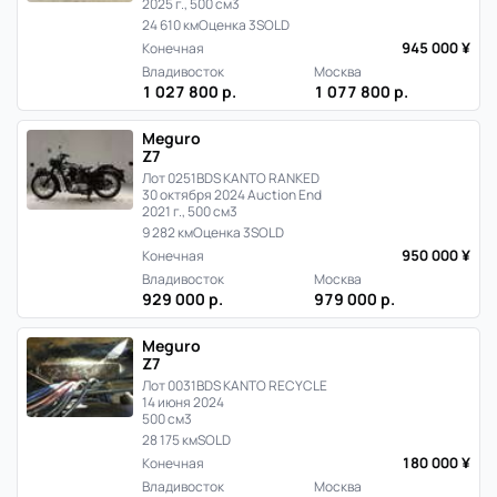
2025 г., 500 см3
24 610 км
Оценка 3
SOLD
945 000 ¥
Конечная
Владивосток
Москва
1 027 800 р.
1 077 800 р.
Meguro
Z7
Лот 0251
BDS KANTO RANKED
30 октября 2024 Auction End
2021 г., 500 см3
9 282 км
Оценка 3
SOLD
950 000 ¥
Конечная
Владивосток
Москва
929 000 р.
979 000 р.
Meguro
Z7
Лот 0031
BDS KANTO RECYCLE
14 июня 2024
500 см3
28 175 км
SOLD
180 000 ¥
Конечная
Владивосток
Москва