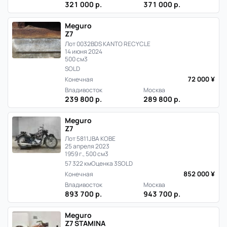
321 000 р.
371 000 р.
Meguro
Z7
Лот 0032
BDS KANTO RECYCLE
14 июня 2024
500 см3
SOLD
72 000 ¥
Конечная
Владивосток
Москва
239 800 р.
289 800 р.
Meguro
Z7
Лот 5811
JBA KOBE
25 апреля 2023
1959 г., 500 см3
57 322 км
Оценка 3
SOLD
852 000 ¥
Конечная
Владивосток
Москва
893 700 р.
943 700 р.
Meguro
Z7 STAMINA