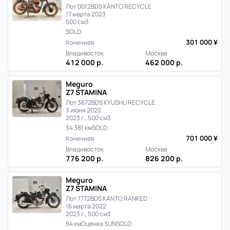
Лот 0012
BDS KANTO RECYCLE
17 марта 2023
500 см3
SOLD
301 000 ¥
Конечная
Владивосток
Москва
412 000 р.
462 000 р.
Meguro
Z7 STAMINA
Лот 3672
BDS KYUSHU RECYCLE
3 июня 2022
2023 г., 500 см3
34 381 км
SOLD
701 000 ¥
Конечная
Владивосток
Москва
776 200 р.
826 200 р.
Meguro
Z7 STAMINA
Лот 7772
BDS KANTO RANKED
16 марта 2022
2023 г., 500 см3
64 км
Оценка 3
UNSOLD