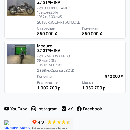
Z7 STAMINA
Лот 8009
BDS KANTO
18 июня 2014
1957 г., 500 см3
26 180 км
Оценка 3
UNSOLD
Стартовая
Конечная
850 000 ¥
850 000 ¥
Meguro
Z7 STAMINA
Лот 5297
BDS KANTO
28 мая 2014
1959 г., 500 см3
2 858 км
Оценка 2
SOLD
942 000 ¥
Конечная
Владивосток
Москва
1 002 700 р.
1 052 700 р.
YouTube
Instagram
VK
Facebook