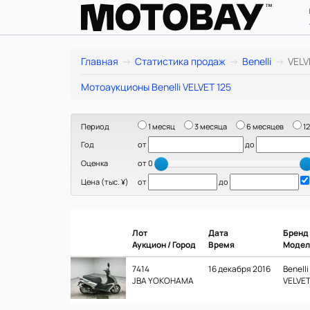
Benelli
Главная
Статистика продаж
Benelli
VELV
VELVET
Мотоаукционы Benelli VELVET 125
125:
Период
1 месяц
3 месяца
6 месяцев
12
статистика
Год
от
до
цен
Оценка
от 0
Цена (тыс. ¥)
от
до
и
продаж
Лот
Дата
Бренд
в
Аукцион / Город
Время
Модел
Японии
7414
16 декабря 2016
Benelli
JBA YOKOHAMA
VELVET