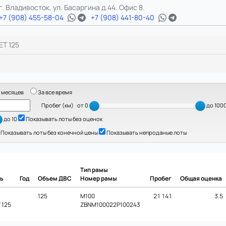
г. Владивосток, ул. Басаргина д.44. Офис 8.
+7 (908) 455-58-04
+7 (908) 441-80-40
ET 125
 месяцев
За все время
Пробег (км)
от 0
до 100
до 10
Показывать лоты без оценок
Показывать лоты без конечной цены
Показывать непроданые лоты
Тип рамы
ь
Год
Объем ДВС
Номер рамы
Пробег
Общая оценка
125
M100
21 141
3.5
 125
ZBNM100022P100243