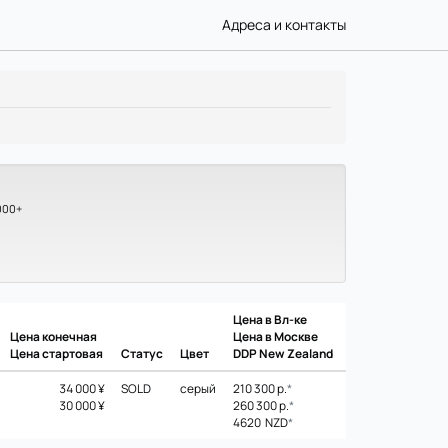
Адреса и контакты
000+
Цена в Вл-ке
Цена конечная
Цена в Москве
Цена стартовая
Статус
Цвет
DDP New Zealand
34 000 ¥
SOLD
серый
210 300 р.
*
30 000 ¥
260 300 р.
*
4620 NZD
*