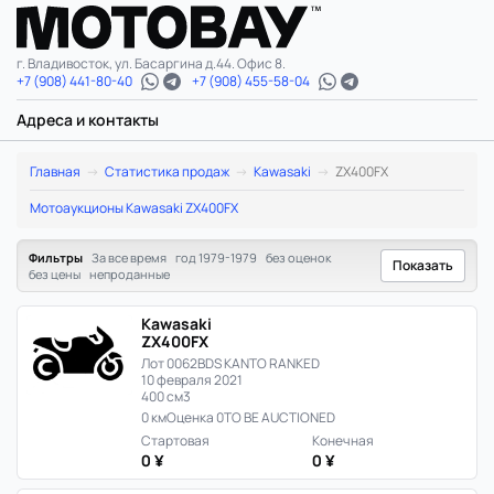
г. Владивосток, ул. Басаргина д.44. Офис 8.
+7 (908) 441-80-40
+7 (908) 455-58-04
Адреса и контакты
Kawasaki
Главная
Статистика продаж
Kawasaki
ZX400FX
ZX400FX:
Мотоаукционы Kawasaki ZX400FX
статистика
Фильтры
За все время
год 1979-1979
без оценок
Показать
без цены
непроданные
цен
Kawasaki
и
ZX400FX
Лот 0062
BDS KANTO RANKED
продаж
10 февраля 2021
400 см3
в
0 км
Оценка 0
TO BE AUCTIONED
Стартовая
Конечная
Японии
0 ¥
0 ¥