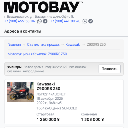
г. Владивосток, ул. Басаргина д.44. Офис 8.
+7 (908) 455-58-04
+7 (908) 441-80-40
Адреса и контакты
Kawasaki
Главная
Статистика продаж
Kawasaki
Z900RS Z50
Z900RS
Мотоаукционы Kawasaki Z900RS Z50
Z50:
Фильтры
За все время
год 2022-2022
без оценок
Показать
без цены
непроданные
статистика
Kawasaki
цен
Z900RS Z50
Лот 02147
AUCNET
и
18 декабря 2025
2022 г., 948 см3
продаж
1 654 км
Оценка 5
UNSOLD
Стартовая
Конечная
в
1 250 000 ¥
1 308 000 ¥