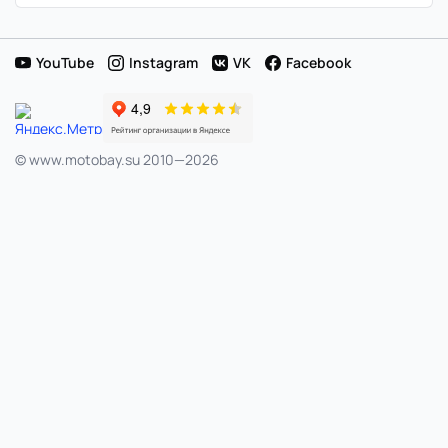
в
Японии
YouTube
Instagram
VK
Facebook
© www.motobay.su 2010—2026