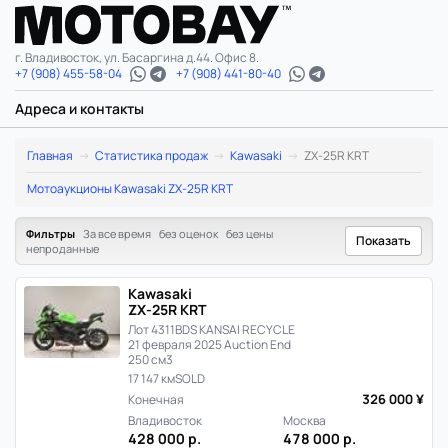
г. Владивосток, ул. Басаргина д.44. Офис 8.
+7 (908) 455-58-04
+7 (908) 441-80-40
Адреса и контакты
Kawasaki
Главная
Статистика продаж
Kawasaki
ZX-25R KRT
ZX-
Мотоаукционы Kawasaki ZX-25R KRT
25R
Фильтры
За все время
без оценок
без цены
Показать
непроданные
KRT:
Kawasaki
статистика
ZX-25R KRT
Лот 4311
BDS KANSAI RECYCLE
цен
21 февраля 2025 Auction End
250 см3
и
17 147 км
SOLD
326 000 ¥
Конечная
продаж
Владивосток
Москва
428 000 р.
478 000 р.