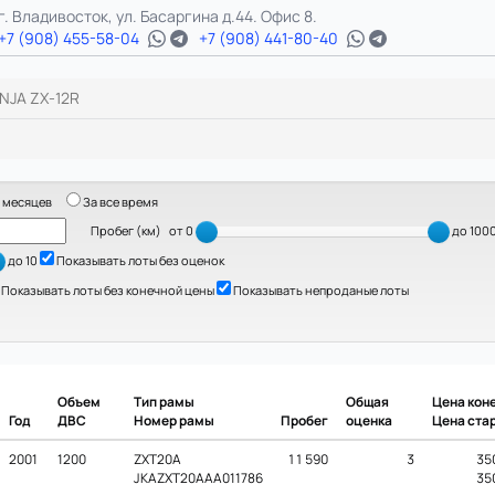
г. Владивосток, ул. Басаргина д.44. Офис 8.
+7 (908) 455-58-04
+7 (908) 441-80-40
INJA ZX-12R
 месяцев
За все время
Пробег (км)
от 0
до 100
до 10
Показывать лоты без оценок
Показывать лоты без конечной цены
Показывать непроданые лоты
Объем
Тип рамы
Общая
Цена кон
Год
ДВС
Номер рамы
Пробег
оценка
Цена ста
2001
1200
ZXT20A
11 590
3
35
JKAZXT20AAA011786
35