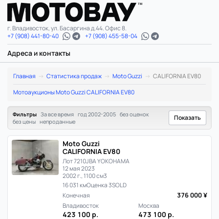
г. Владивосток, ул. Басаргина д.44. Офис 8.
+7 (908) 441-80-40
+7 (908) 455-58-04
Адреса и контакты
Moto
Главная
Статистика продаж
Moto Guzzi
CALIFORNIA EV80
Guzzi
Мотоаукционы Moto Guzzi CALIFORNIA EV80
CALIFORNIA
Фильтры
За все время
год 2002-2005
без оценок
Показать
без цены
непроданные
EV80:
Moto Guzzi
статистика
CALIFORNIA EV80
Лот 7210
JBA YOKOHAMA
цен
12 мая 2023
2002 г., 1100 см3
и
16 031 км
Оценка 3
SOLD
376 000 ¥
Конечная
продаж
Владивосток
Москва
423 100 р.
473 100 р.