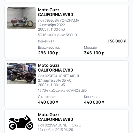
в
Moto Guzzi
Японии
CALIFORNIA EV80
Лот 7955
JBA YOKOHAMA
14 октября 2022
2005 г., 1100 см3
53 161 км
Оценка 3
SOLD
156 000 ¥
Конечная
Владивосток
Москва
296 100 р.
346 100 р.
Moto Guzzi
CALIFORNIA EV80
Лот 02363
AUCNET AICHI
27 марта 2014 05:40
2002 г., 1100 см3
15 734 км
Оценка 4
CANCELED
Стартовая
Конечная
440 000 ¥
440 000 ¥
Moto Guzzi
CALIFORNIA EV80
Лот 02259
AUCNET TOKYO
14 ноября 2013 04:20