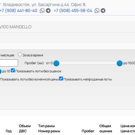
г. Владивосток, ул. Басаргина д.44. Офис 8.
+7 (908) 441-80-40
+7 (908) 455-58-04
V100 MANDELLO
 месяцев
За все время
Пробег (км)
от 0
до 100
до 10
Показывать лоты без оценок
Показывать лоты без конечной цены
Показывать непроданые лоты
Объем
Тип рамы
Общая
Цена ко
Год
ДВС
Номер рамы
Пробег
оценка
Цена ст