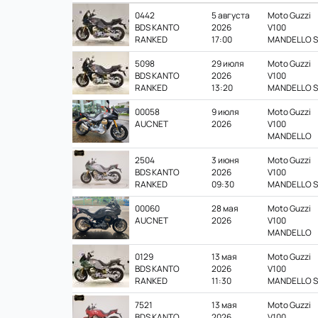
0442
5 августа
Moto Guzzi
BDS KANTO
2026
V100
RANKED
17:00
MANDELLO S
5098
29 июля
Moto Guzzi
BDS KANTO
2026
V100
RANKED
13:20
MANDELLO S
00058
9 июля
Moto Guzzi
AUCNET
2026
V100
MANDELLO
2504
3 июня
Moto Guzzi
BDS KANTO
2026
V100
RANKED
09:30
MANDELLO S
00060
28 мая
Moto Guzzi
AUCNET
2026
V100
MANDELLO
0129
13 мая
Moto Guzzi
BDS KANTO
2026
V100
RANKED
11:30
MANDELLO S
7521
13 мая
Moto Guzzi
BDS KANTO
2026
V100