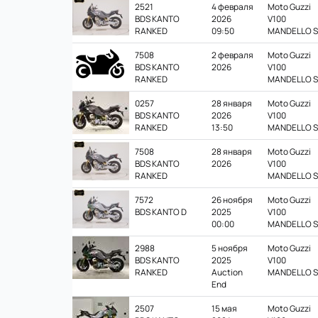
2521
4 февраля
Moto Guzzi
BDS KANTO
2026
V100
RANKED
09:50
MANDELLO S
7508
2 февраля
Moto Guzzi
BDS KANTO
2026
V100
RANKED
MANDELLO S
0257
28 января
Moto Guzzi
BDS KANTO
2026
V100
RANKED
13:50
MANDELLO S
7508
28 января
Moto Guzzi
BDS KANTO
2026
V100
RANKED
MANDELLO S
7572
26 ноября
Moto Guzzi
BDS KANTO D
2025
V100
00:00
MANDELLO S
2988
5 ноября
Moto Guzzi
BDS KANTO
2025
V100
RANKED
Auction
MANDELLO S
End
2507
15 мая
Moto Guzzi