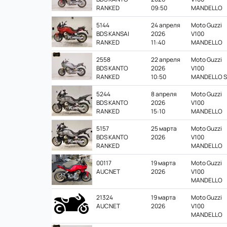
RANKED
09:50
MANDELLO
5144
24 апреля
Moto Guzzi
BDS KANSAI
2026
V100
RANKED
11:40
MANDELLO
2558
22 апреля
Moto Guzzi
BDS KANTO
2026
V100
RANKED
10:50
MANDELLO S
5244
8 апреля
Moto Guzzi
BDS KANTO
2026
V100
RANKED
15:10
MANDELLO
5157
25 марта
Moto Guzzi
BDS KANTO
2026
V100
RANKED
MANDELLO
00117
19 марта
Moto Guzzi
AUCNET
2026
V100
MANDELLO
21324
19 марта
Moto Guzzi
AUCNET
2026
V100
MANDELLO