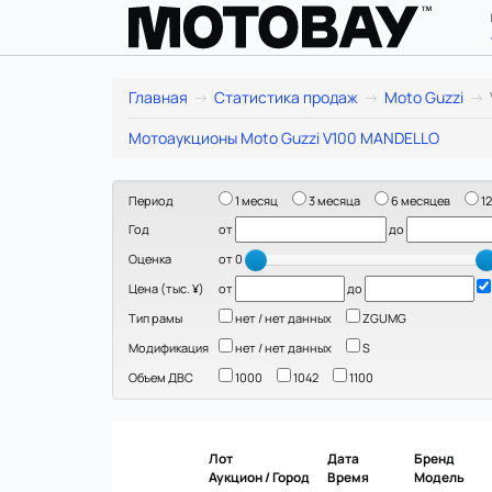
Moto
Главная
Статистика продаж
Moto Guzzi
Guzzi
Мотоаукционы Moto Guzzi V100 MANDELLO
V100
Период
1 месяц
3 месяца
6 месяцев
12
MANDELLO:
Год
от
до
статистика
Оценка
от 0
Цена (тыс. ¥)
от
до
цен
Тип рамы
нет / нет данных
ZGUMG
и
Модификация
нет / нет данных
S
Объем ДВС
1000
1042
1100
продаж
в
Лот
Дата
Бренд
Японии
Аукцион / Город
Время
Модель