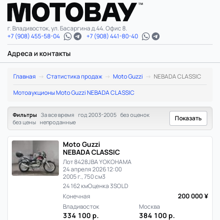
г. Владивосток, ул. Басаргина д.44. Офис 8.
+7 (908) 455-58-04
+7 (908) 441-80-40
Адреса и контакты
Moto
Главная
Статистика продаж
Moto Guzzi
NEBADA CLASSIC
Guzzi
Мотоаукционы Moto Guzzi NEBADA CLASSIC
NEBADA
Фильтры
За все время
год 2003-2005
без оценок
Показать
без цены
непроданные
CLASSIC:
Moto Guzzi
статистика
NEBADA CLASSIC
Лот 8428
JBA YOKOHAMA
цен
24 апреля 2026 12:00
2005 г., 750 см3
и
24 162 км
Оценка 3
SOLD
200 000 ¥
Конечная
продаж
Владивосток
Москва
334 100 р.
384 100 р.