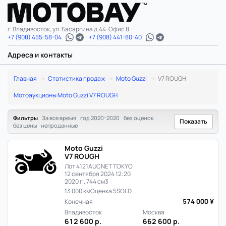
г. Владивосток, ул. Басаргина д.44. Офис 8.
+7 (908) 455-58-04
+7 (908) 441-80-40
Адреса и контакты
Moto
Главная
Статистика продаж
Moto Guzzi
V7 ROUGH
Guzzi
Мотоаукционы Moto Guzzi V7 ROUGH
V7
Фильтры
За все время
год 2020-2020
без оценок
Показать
без цены
непроданные
ROUGH:
Moto Guzzi
статистика
V7 ROUGH
Лот 4121
AUCNET TOKYO
цен
12 сентября 2024 12:20
2020 г., 744 см3
и
13 000 км
Оценка 5
SOLD
574 000 ¥
Конечная
продаж
Владивосток
Москва
612 600 р.
662 600 р.