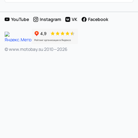
в
Японии
YouTube
Instagram
VK
Facebook
© www.motobay.su 2010—2026