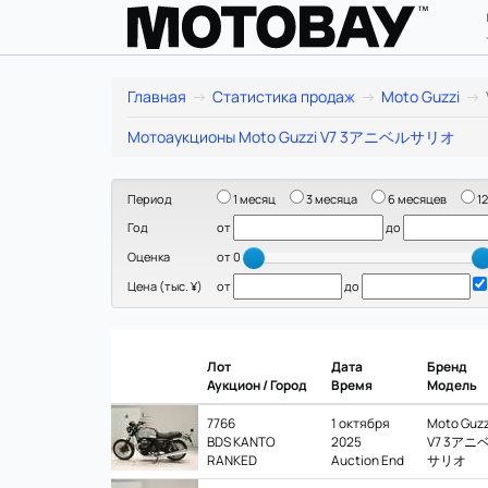
Moto
Главная
Статистика продаж
Moto Guzzi
Guzzi
Мотоаукционы Moto Guzzi V7 3アニベルサリオ
V7
Период
1 месяц
3 месяца
6 месяцев
12
3
Год
от
до
ア
Оценка
от 0
Цена (тыс. ¥)
от
до
ニ
ベ
Лот
Дата
Бренд
ル
Аукцион / Город
Время
Модель
サ
7766
1 октября
Moto Guzz
BDS KANTO
2025
V7 3アニ
RANKED
Auction End
サリオ
リ