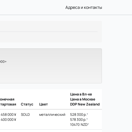
Адреса и контакты
000+
Цена в Вл-ке
конечная
Цена в Москве
стартовая
Статус
Цвет
DDP New Zealand
458 000 ¥
SOLD
металлический
528 300 р.
*
400 000 ¥
578 300 р.
*
10470 NZD
*