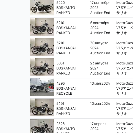
5220
17 сентября
Moto Guzz
オ:
BDS KANTO
2025
V7 3アニ
RANKED
Auction End
サリオ
статистика
5210
6 сентября
Moto Guzz
цен
BDS KANSAI
2024
V7 3アニ
RANKED
Auction End
サリオ
и
5210
30 августа
Moto Guzz
BDS KANSAI
2024
V7 3アニ
продаж
RANKED
Auction End
サリオ
в
5051
23 августа
Moto Guzz
BDS KANSAI
2024
V7 3アニ
RANKED
Auction End
サリオ
Японии
4296
10 мая 2024
Moto Guzz
BDS KANSAI
V7 3アニ
RECYCLE
サリオ
5491
10 мая 2024
Moto Guzz
BDS KANSAI
V7 3アニ
RANKED
サリオ
2528
17 апреля
Moto Guzz
BDS KANTO
2024
V7 3アニ