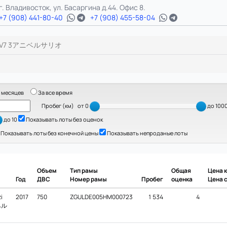
г. Владивосток, ул. Басаргина д.44. Офис 8.
+7 (908) 441-80-40
+7 (908) 455-58-04
V7 3アニベルサリオ
 месяцев
За все время
Пробег (км)
от 0
до 100
до 10
Показывать лоты без оценок
Показывать лоты без конечной цены
Показывать непроданые лоты
Объем
Тип рамы
Общая
Цена 
Год
ДВС
Номер рамы
Пробег
оценка
Цена 
i
2017
750
ZGULDE005HM000723
1 534
4
ベル