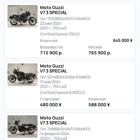
Moto Guzzi
V7 3 SPECIAL
Лот 7532
BDS KANTO RANKED
22 мая 2024
2021 г., 750 см3
2 449 км
Оценка 7
SOLD
645 000 ¥
Конечная
Владивосток
Москва
715 900 р.
765 900 р.
Moto Guzzi
V7 3 SPECIAL
Лот 5514
BDS KANSAI RANKED
10 мая 2024
2021 г., 750 см3
2 449 км
Оценка 6
UNSOLD
Стартовая
Конечная
480 000 ¥
588 000 ¥
Moto Guzzi
V7 3 SPECIAL
Лот 7688
BDS KANTO RANKED
14 февраля 2024
2020 г., 750 см3