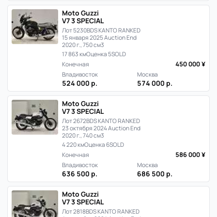
Moto Guzzi
V7 3 SPECIAL
Лот 5230
BDS KANTO RANKED
15 января 2025 Auction End
2020 г., 750 см3
17 863 км
Оценка 5
SOLD
450 000 ¥
Конечная
Владивосток
Москва
524 000 р.
574 000 р.
Moto Guzzi
V7 3 SPECIAL
Лот 2672
BDS KANTO RANKED
23 октября 2024 Auction End
2020 г., 740 см3
4 220 км
Оценка 6
SOLD
586 000 ¥
Конечная
Владивосток
Москва
636 500 р.
686 500 р.
Moto Guzzi
V7 3 SPECIAL
Лот 2818
BDS KANTO RANKED