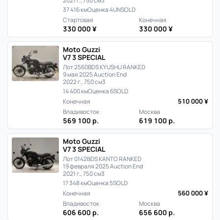
2021 г., 750 см3
37 416 км
Оценка 4
UNSOLD
Стартовая
Конечная
330 000 ¥
330 000 ¥
Moto Guzzi
V7 3 SPECIAL
Лот 2560
BDS KYUSHU RANKED
9 мая 2025 Auction End
2022 г., 750 см3
14 400 км
Оценка 6
SOLD
510 000 ¥
Конечная
Владивосток
Москва
569 100 р.
619 100 р.
Moto Guzzi
V7 3 SPECIAL
Лот 0142
BDS KANTO RANKED
19 февраля 2025 Auction End
2021 г., 750 см3
17 348 км
Оценка 5
SOLD
560 000 ¥
Конечная
Владивосток
Москва
606 600 р.
656 600 р.