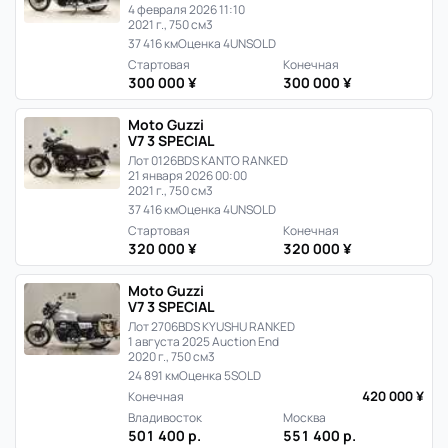
4 февраля 2026 11:10
2021 г., 750 см3
37 416 км
Оценка 4
UNSOLD
Стартовая
Конечная
300 000 ¥
300 000 ¥
Moto Guzzi
V7 3 SPECIAL
Лот 0126
BDS KANTO RANKED
21 января 2026 00:00
2021 г., 750 см3
37 416 км
Оценка 4
UNSOLD
Стартовая
Конечная
320 000 ¥
320 000 ¥
Moto Guzzi
V7 3 SPECIAL
Лот 2706
BDS KYUSHU RANKED
1 августа 2025 Auction End
2020 г., 750 см3
24 891 км
Оценка 5
SOLD
420 000 ¥
Конечная
Владивосток
Москва
501 400 р.
551 400 р.