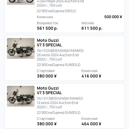
4 сентября 2024 Auction End
2020 г., 750 см3
22 900 км
Оценка 5
SOLD
500 000 ¥
Конечная
Владивосток
Москва
561 500 р.
611 500 р.
Moto Guzzi
V7 3 SPECIAL
Лот 5124
BDS KANSAI RANKED
26 июля 2024 Auction End
2020 г., 750 см3
22 900 км
Оценка 5
UNSOLD
Стартовая
Конечная
380 000 ¥
416 000 ¥
Moto Guzzi
V7 3 SPECIAL
Лот 5113
BDS KANSAI RANKED
12 июля 2024 Auction End
2020 г., 750 см3
22 900 км
Оценка 5
UNSOLD
Стартовая
Конечная
380 000 ¥
464 000 ¥