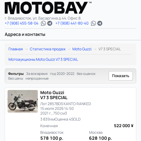
г. Владивосток, ул. Басаргина д.44. Офис 8.
+7 (908) 455-58-04
+7 (908) 441-80-40
Адреса и контакты
Moto
Главная
Статистика продаж
Moto Guzzi
V7 3 SPECIAL
Guzzi
Мотоаукционы Moto Guzzi V7 3 SPECIAL
V7
Фильтры
За все время
год 2020-2022
без оценок
Показать
без цены
непроданные
3
Moto Guzzi
SPECIAL:
V7 3 SPECIAL
Лот 2857
BDS KANTO RANKED
статистика
15 июля 2026 14:50
2021 г., 750 см3
цен
3 839 км
Оценка 4
SOLD
522 000 ¥
Конечная
и
Владивосток
Москва
578 100 р.
628 100 р.