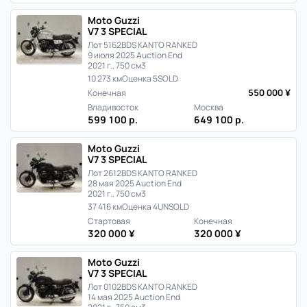
Moto Guzzi
V7 3 SPECIAL
Лот 5162
BDS KANTO RANKED
9 июля 2025 Auction End
2021 г., 750 см3
10 273 км
Оценка 5
SOLD
550 000 ¥
Конечная
Владивосток
Москва
599 100 р.
649 100 р.
Moto Guzzi
V7 3 SPECIAL
Лот 2612
BDS KANTO RANKED
28 мая 2025 Auction End
2021 г., 750 см3
37 416 км
Оценка 4
UNSOLD
Стартовая
Конечная
320 000 ¥
320 000 ¥
Moto Guzzi
V7 3 SPECIAL
Лот 0102
BDS KANTO RANKED
14 мая 2025 Auction End