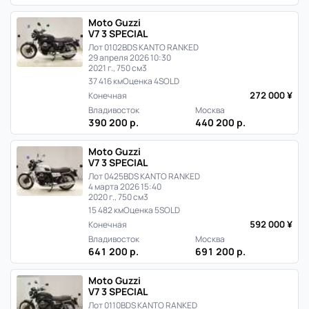
продаж
Moto Guzzi
в
V7 3 SPECIAL
Лот 0102
BDS KANTO RANKED
Японии
29 апреля 2026 10:30
2021 г., 750 см3
37 416 км
Оценка 4
SOLD
272 000 ¥
Конечная
Владивосток
Москва
390 200 р.
440 200 р.
Moto Guzzi
V7 3 SPECIAL
Лот 0425
BDS KANTO RANKED
4 марта 2026 15:40
2020 г., 750 см3
15 482 км
Оценка 5
SOLD
592 000 ¥
Конечная
Владивосток
Москва
641 200 р.
691 200 р.
Moto Guzzi
V7 3 SPECIAL
Лот 0110
BDS KANTO RANKED