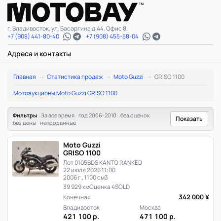
г. Владивосток, ул. Басаргина д.44. Офис 8.
+7 (908) 441-80-40
+7 (908) 455-58-04
Адреса и контакты
Moto
Главная
Статистика продаж
Moto Guzzi
GRISO 1100
Guzzi
Мотоаукционы Moto Guzzi GRISO 1100
GRISO
Фильтры
За все время
год 2006-2010
без оценок
Показать
без цены
непроданные
1100:
Moto Guzzi
статистика
GRISO 1100
Лот 0105
BDS KANTO RANKED
цен
22 июля 2026 11:00
2006 г., 1100 см3
и
39 929 км
Оценка 4
SOLD
342 000 ¥
Конечная
продаж
Владивосток
Москва
421 100 р.
471 100 р.