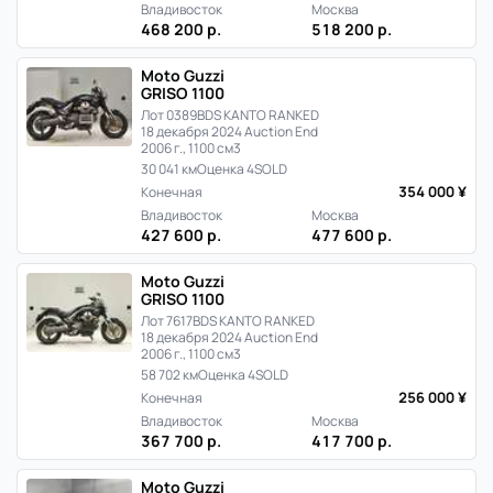
Владивосток
Москва
468 200 р.
518 200 р.
Moto Guzzi
GRISO 1100
Лот 0389
BDS KANTO RANKED
18 декабря 2024 Auction End
2006 г., 1100 см3
30 041 км
Оценка 4
SOLD
354 000 ¥
Конечная
Владивосток
Москва
427 600 р.
477 600 р.
Moto Guzzi
GRISO 1100
Лот 7617
BDS KANTO RANKED
18 декабря 2024 Auction End
2006 г., 1100 см3
58 702 км
Оценка 4
SOLD
256 000 ¥
Конечная
Владивосток
Москва
367 700 р.
417 700 р.
Moto Guzzi