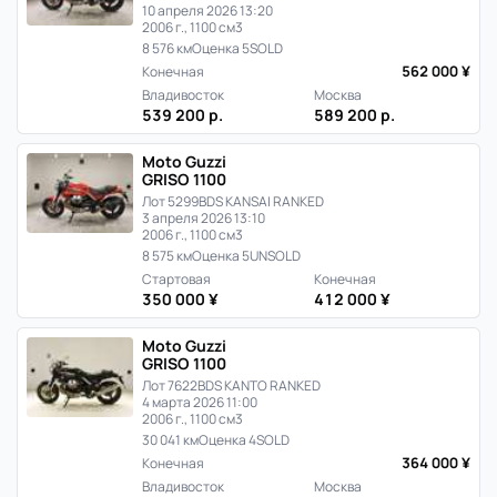
10 апреля 2026 13:20
2006 г., 1100 см3
8 576 км
Оценка 5
SOLD
562 000 ¥
Конечная
Владивосток
Москва
539 200 р.
589 200 р.
Moto Guzzi
GRISO 1100
Лот 5299
BDS KANSAI RANKED
3 апреля 2026 13:10
2006 г., 1100 см3
8 575 км
Оценка 5
UNSOLD
Стартовая
Конечная
350 000 ¥
412 000 ¥
Moto Guzzi
GRISO 1100
Лот 7622
BDS KANTO RANKED
4 марта 2026 11:00
2006 г., 1100 см3
30 041 км
Оценка 4
SOLD
364 000 ¥
Конечная
Владивосток
Москва