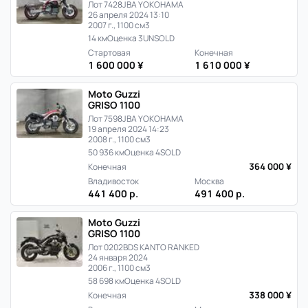
Лот 7428
JBA YOKOHAMA
26 апреля 2024 13:10
2007 г., 1100 см3
14 км
Оценка 3
UNSOLD
Стартовая
Конечная
1 600 000 ¥
1 610 000 ¥
Moto Guzzi
GRISO 1100
Лот 7598
JBA YOKOHAMA
19 апреля 2024 14:23
2008 г., 1100 см3
50 936 км
Оценка 4
SOLD
364 000 ¥
Конечная
Владивосток
Москва
441 400 р.
491 400 р.
Moto Guzzi
GRISO 1100
Лот 0202
BDS KANTO RANKED
24 января 2024
2006 г., 1100 см3
58 698 км
Оценка 4
SOLD
338 000 ¥
Конечная