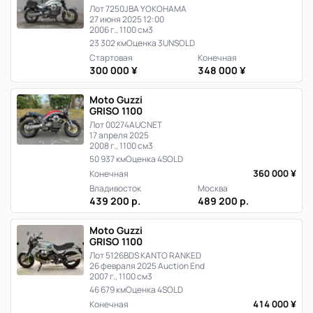
Лот 7250
JBA YOKOHAMA
27 июня 2025 12:00
2006 г., 1100 см3
23 302 км
Оценка 3
UNSOLD
Стартовая
Конечная
300 000 ¥
348 000 ¥
Moto Guzzi
GRISO 1100
Лот 00274
AUCNET
17 апреля 2025
2008 г., 1100 см3
50 937 км
Оценка 4
SOLD
360 000 ¥
Конечная
Владивосток
Москва
439 200 р.
489 200 р.
Moto Guzzi
GRISO 1100
Лот 5126
BDS KANTO RANKED
26 февраля 2025 Auction End
2007 г., 1100 см3
46 679 км
Оценка 4
SOLD
414 000 ¥
Конечная