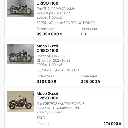
GRISO 1100
Лот 7112
JBA YOKOHAMA
22 ноября 2024 11:37
2006 г., 1100 см3
58 701 км
Оценка 3
TO BE AUCTIONED
Стартовая
Конечная
99 990 000 ¥
0 ¥
Moto Guzzi
GRISO 1100
Лот 5598
JBA KOBE
12 ноября 2024 14:25
2006 г., 1100 см3
58 701 км
Оценка 3
UNSOLD
Стартовая
Конечная
310 000 ¥
338 000 ¥
Moto Guzzi
GRISO 1100
Лот 0357
BDS KANTO RECYCLE
1 ноября 2024 Auction End
2007 г., 1100 см3
SOLD
174 000 ¥
Конечная