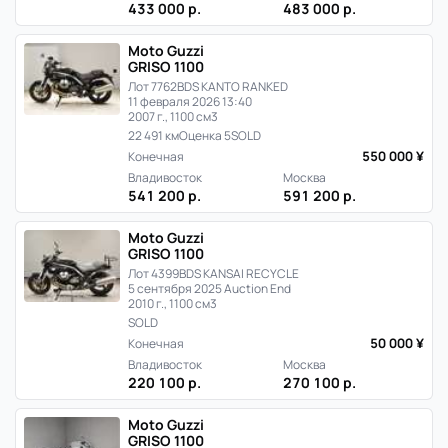
433 000 р.
483 000 р.
Moto Guzzi
GRISO 1100
Лот 7762
BDS KANTO RANKED
11 февраля 2026 13:40
2007 г., 1100 см3
22 491 км
Оценка 5
SOLD
550 000 ¥
Конечная
Владивосток
Москва
541 200 р.
591 200 р.
Moto Guzzi
GRISO 1100
Лот 4399
BDS KANSAI RECYCLE
5 сентября 2025 Auction End
2010 г., 1100 см3
SOLD
50 000 ¥
Конечная
Владивосток
Москва
220 100 р.
270 100 р.
Moto Guzzi
GRISO 1100