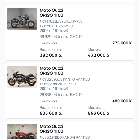
в
Moto Guzzi
Японии
GRISO 1100
Лот 1163
JBA YOKOHAMA
12 июня 2026 12:00
2006 г., 1100 см3
39 929 км
Оценка 2
SOLD
276 000 ¥
Конечная
Владивосток
Москва
382 000 р.
432 000 р.
Moto Guzzi
GRISO 1100
Лот 0209
BDS KANTO RANKED
15 апреля 2026 13:10
2009 г., 1100 см3
29 838 км
Оценка 5
SOLD
480 000 ¥
Конечная
Владивосток
Москва
503 600 р.
553 600 р.
Moto Guzzi
GRISO 1100
Лот 5321
BDS KANSAI RANKED