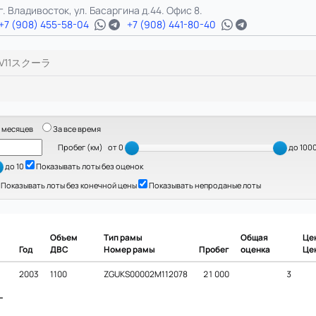
г. Владивосток, ул. Басаргина д.44. Офис 8.
+7 (908) 455-58-04
+7 (908) 441-80-40
V11スクーラ
 месяцев
За все время
Пробег (км)
от 0
до 100
до 10
Показывать лоты без оценок
Показывать лоты без конечной цены
Показывать непроданые лоты
Объем
Тип рамы
Общая
Це
Год
ДВС
Номер рамы
Пробег
оценка
Це
2003
1100
ZGUKS00002M112078
21 000
3
ー