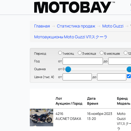
Moto
Главная
Статистика продаж
Moto Guzzi
Guzzi
Мотоаукционы Moto Guzzi V11スクーラ
V11
Период
1 месяц
3 месяца
6 месяцев
12
ス
Год
от
до
ク
Оценка
от 0
Цена (тыс. ¥)
от
до
ー
ラ:
Лот
Дата
Бренд
статистика
Аукцион / Город
Время
Модель
цен
4216
16 ноября 2023
Moto
AUCNET OSAKA
13:20
Guzzi
V11スク
и
ラ