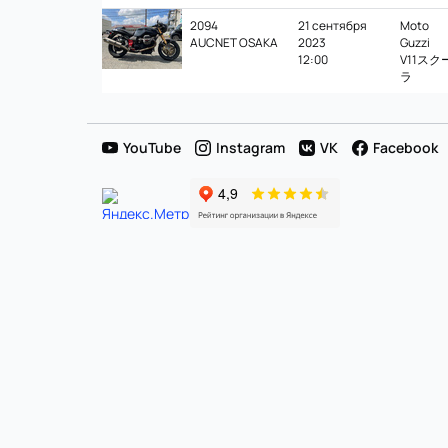
продаж
2094
21 сентября
Moto
AUCNET OSAKA
2023
Guzzi
в
12:00
V11スク
ラ
Японии
YouTube
Instagram
VK
Facebook