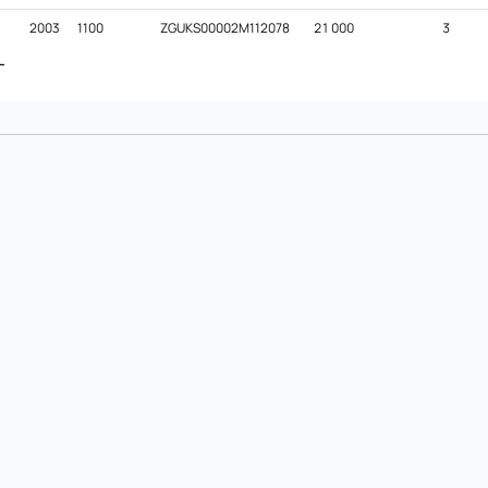
2003
1100
ZGUKS00002M112078
21 000
3
ー