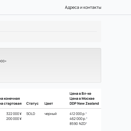
Адреса и контакты
000+
Цена в Вл-ке
на конечная
Цена в Москве
на стартовая
Статус
Цвет
DDP New Zealand
322 000 ¥
SOLD
черный
412 000 р.
*
200 000 ¥
462 000 р.
*
8590 NZD
*