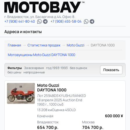
г. Владивосток, ул. Басаргина д.44. Офис 8.
+7 (908) 441-80-40
+7 (908) 455-58-04
Адреса и контакты
Moto
Главная
Статистика продаж
Moto Guzzi
DAYTONA 1000
Guzzi
Мотоаукционы Moto Guzzi DAYTONA 1000
DAYTONA
Фильтры
За все время
год 1993-1993
без оценок
Показать
без цены
непроданные
1000:
Moto Guzzi
статистика
DAYTONA 1000
Лот 2594
BDS KYUSHU RANKED
цен
18 апреля 2025 Auction End
1993 г., 1000 см3
и
13 208 км
Оценка 4
SOLD
600 000 ¥
Конечная
продаж
Владивосток
Москва
654 700 р.
704 700 р.