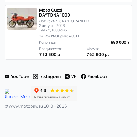
в
Moto Guzzi
Японии
DAYTONA 1000
Лот 2524
BDS KANTO RANKED
2 августа 2023
1993 г., 1000 см3
34 254 км
Оценка 4
SOLD
680 000 ¥
Конечная
Владивосток
Москва
713 800 р.
763 800 р.
YouTube
Instagram
VK
Facebook
© www.motobay.su 2010—2026