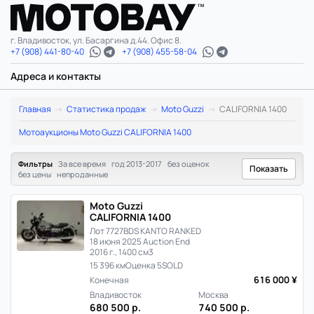
г. Владивосток, ул. Басаргина д.44. Офис 8.
+7 (908) 441-80-40
+7 (908) 455-58-04
Адреса и контакты
Moto
Главная
Статистика продаж
Moto Guzzi
CALIFORNIA 1400
Guzzi
Мотоаукционы Moto Guzzi CALIFORNIA 1400
CALIFORNIA
Фильтры
За все время
год 2013-2017
без оценок
Показать
без цены
непроданные
1400:
Moto Guzzi
статистика
CALIFORNIA 1400
Лот 7727
BDS KANTO RANKED
цен
18 июня 2025 Auction End
2016 г., 1400 см3
и
15 396 км
Оценка 5
SOLD
616 000 ¥
Конечная
продаж
Владивосток
Москва
680 500 р.
740 500 р.