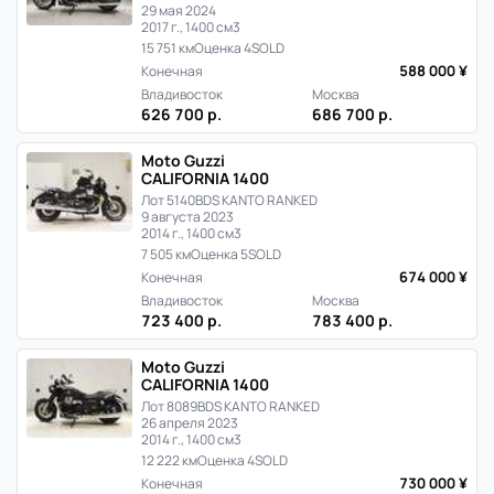
29 мая 2024
2017 г., 1400 см3
15 751 км
Оценка 4
SOLD
588 000 ¥
Конечная
Владивосток
Москва
626 700 р.
686 700 р.
Moto Guzzi
CALIFORNIA 1400
Лот 5140
BDS KANTO RANKED
9 августа 2023
2014 г., 1400 см3
7 505 км
Оценка 5
SOLD
674 000 ¥
Конечная
Владивосток
Москва
723 400 р.
783 400 р.
Moto Guzzi
CALIFORNIA 1400
Лот 8089
BDS KANTO RANKED
26 апреля 2023
2014 г., 1400 см3
12 222 км
Оценка 4
SOLD
730 000 ¥
Конечная