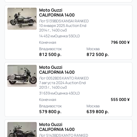
в
Moto Guzzi
Японии
CALIFORNIA 1400
Лот 5139
BDS KANSAI RANKED
10 января 2025 Auction End
2014 г., 1400 см3
14 452 км
Оценка 5
SOLD
796 000 ¥
Конечная
Владивосток
Москва
812 500 р.
872 500 р.
Moto Guzzi
CALIFORNIA 1400
Лот 0052
BDS KANTO RANKED
7 августа 2024 Auction End
2013 г., 1400 см3
31 639 км
Оценка 4
SOLD
555 000 ¥
Конечная
Владивосток
Москва
579 800 р.
639 800 р.
Moto Guzzi
CALIFORNIA 1400
Лот 5143
BDS KANTO RANKED