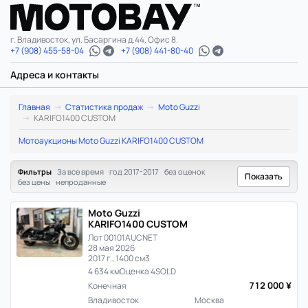
г. Владивосток, ул. Басаргина д.44. Офис 8.
+7 (908) 455-58-04
+7 (908) 441-80-40
Адреса и контакты
Moto
Главная
Статистика продаж
Moto Guzzi
KARIFO1400 CUSTOM
Guzzi
Мотоаукционы Moto Guzzi KARIFO1400 CUSTOM
KARIFO1400
Фильтры
За все время
год 2017-2017
без оценок
Показать
CUSTOM:
без цены
непроданные
статистика
Moto Guzzi
KARIFO1400 CUSTOM
цен
Лот 00101
AUCNET
28 мая 2026
и
2017 г., 1400 см3
4 634 км
Оценка 4
SOLD
продаж
712 000 ¥
Конечная
Владивосток
Москва