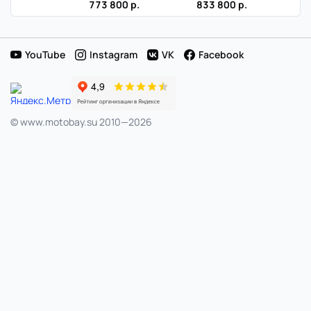
в
773 800 р.
833 800 р.
Японии
YouTube
Instagram
VK
Facebook
© www.motobay.su 2010—2026