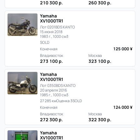
210 300 р.
260 300 р.
Yamaha
XV1000TR1
Лот 0201
BDS KANTO
15 июня 2018
1983 г., 1000 см3
SOLD
125 000 ¥
Конечная
Владивосток
Москва
273 100 р.
323 100 р.
Yamaha
XV1000TR1
Лот 0350
BDS KANTO
20 апреля 2016
1985 г., 1000 см3
27 285 км
Оценка 3
SOLD
124 000 ¥
Конечная
Владивосток
Москва
272 300 р.
322 300 р.
Yamaha
XV1000TR1