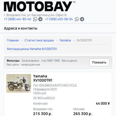
г. Владивосток, ул. Басаргина д.44. Офис 8.
+7 (908) 441-80-40
+7 (908) 455-58-04
Адреса и контакты
Yamaha
Главная
Статистика продаж
Yamaha
XV1000TR1
XV1000TR1:
Мотоаукционы Yamaha XV1000TR1
статистика
Фильтры
За все время
год 1983-1985
без оценок
Показать
без цены
непроданные
цен
Yamaha
и
XV1000TR1
Лот 0045
BDS KANTO RECYCLE
продаж
19 февраля 2021
1000 см3
в
25 902 км
SOLD
44 000 ¥
Конечная
Японии
Владивосток
Москва
215 300 р.
265 300 р.