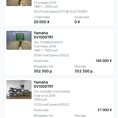
23 января 2019
1983 г., 1000 см3
26 415 км
Оценка 3
TO BE AUCTIONED
Стартовая
Конечная
20 000 ¥
0 ¥
Yamaha
XV1000TR1
Лот 7516
BDS KANTO
3 октября 2018
1983 г., 1000 см3
39 947 км
Оценка 4
SOLD
166 000 ¥
Конечная
Владивосток
Москва
302 300 р.
352 300 р.
Yamaha
XV1000TR1
Лот 1429
JBA YOKOHAMA
3 августа 2018
1000 см3
13 024 км
Оценка R
SOLD
37 000 ¥
Конечная
Владивосток
Москва