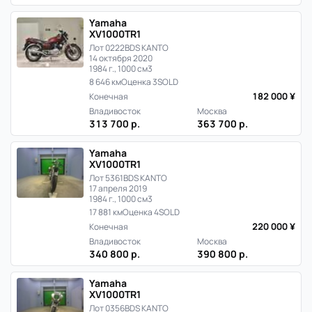
Yamaha
XV1000TR1
Лот 0222
BDS KANTO
14 октября 2020
1984 г., 1000 см3
8 646 км
Оценка 3
SOLD
182 000 ¥
Конечная
Владивосток
Москва
313 700 р.
363 700 р.
Yamaha
XV1000TR1
Лот 5361
BDS KANTO
17 апреля 2019
1984 г., 1000 см3
17 881 км
Оценка 4
SOLD
220 000 ¥
Конечная
Владивосток
Москва
340 800 р.
390 800 р.
Yamaha
XV1000TR1
Лот 0356
BDS KANTO