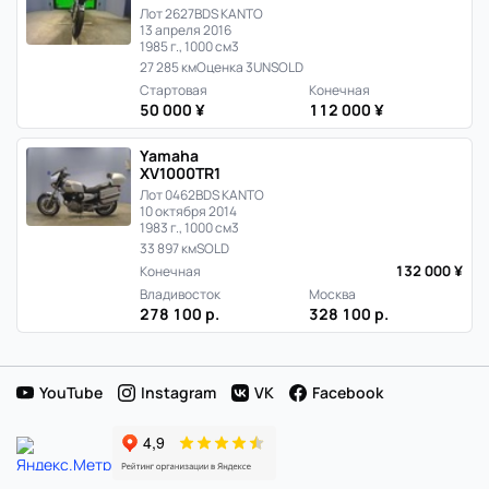
Лот 2627
BDS KANTO
13 апреля 2016
1985 г., 1000 см3
27 285 км
Оценка 3
UNSOLD
Стартовая
Конечная
50 000 ¥
112 000 ¥
Yamaha
XV1000TR1
Лот 0462
BDS KANTO
10 октября 2014
1983 г., 1000 см3
33 897 км
SOLD
132 000 ¥
Конечная
Владивосток
Москва
278 100 р.
328 100 р.
YouTube
Instagram
VK
Facebook